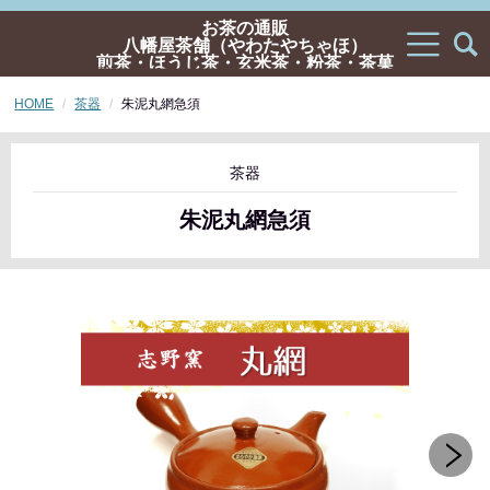
お茶の通販
八幡屋茶舗（やわたやちゃほ）
煎茶・ほうじ茶・玄米茶・粉茶・茶菓
子・ギフトの通販
HOME
茶器
朱泥丸網急須
茶器
朱泥丸網急須