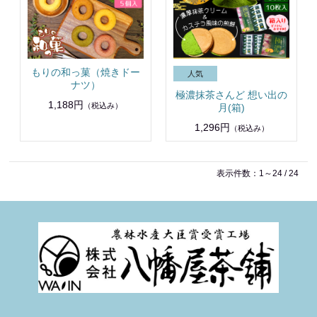
もりの和っ菓（焼きドー
ナツ）
極濃抹茶さんど 想い出の
1,188円
（税込み）
月(箱)
1,296円
（税込み）
表示件数：1～24 / 24