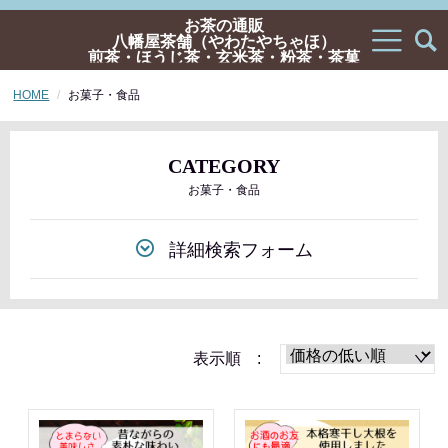
お茶の通販
八幡屋茶舗（やわたやちゃほ）
煎茶・ほうじ茶・玄米茶・粉茶・茶菓
子・ギフトの通販
HOME
お菓子・食品
CATEGORY
お菓子・食品
詳細検索フォーム
表示順 :