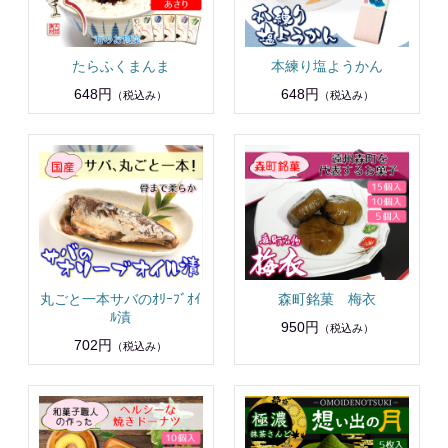
たらふくまんま
本練り塩ようかん
648円
648円
（税込み）
（税込み）
丸ごと一本サバのｵﾘｰﾌﾞｵｲ
森町銘菓 梅衣
ﾙ漬
950円
（税込み）
702円
（税込み）