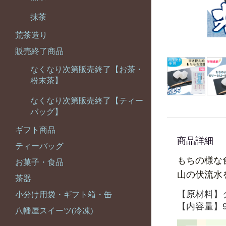
抹茶
荒茶造り
販売終了商品
なくなり次第販売終了【お茶・
粉末茶】
なくなり次第販売終了【ティー
バッグ】
ギフト商品
商品詳細
ティーバッグ
もちの様な
お菓子・食品
山の伏流水
茶器
【原材料】
小分け用袋・ギフト箱・缶
【内容量】
八幡屋スイーツ(冷凍)