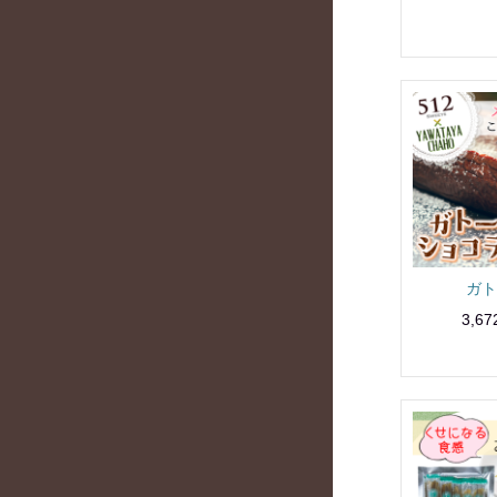
ガト
3,6