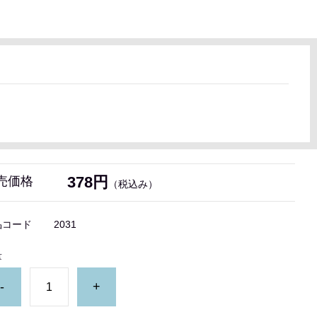
378円
売価格
（税込み）
品コード
2031
量
-
+