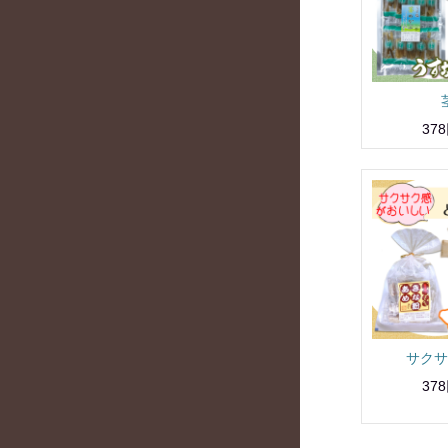
37
サクサ
37