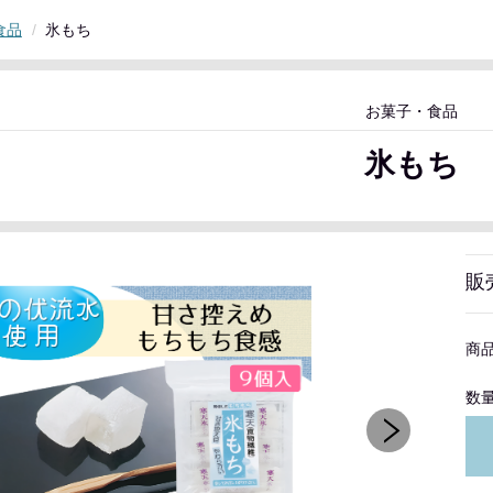
食品
氷もち
お菓子・食品
氷もち
販
商
数