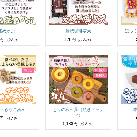
茎めかぶ
炭焼珈琲寒天
ほっ
8円
378円
（税込み）
（税込み）
クきなこあめ
もりの和っ菓（焼きドーナ
ツ）
8円
（税込み）
1,188円
（税込み）