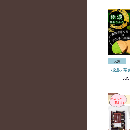
極濃抹茶
39