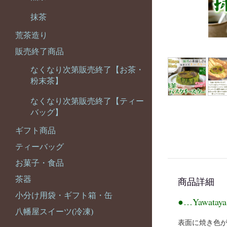
抹茶
荒茶造り
販売終了商品
なくなり次第販売終了【お茶・
粉末茶】
なくなり次第販売終了【ティー
バッグ】
ギフト商品
ティーバッグ
お菓子・食品
茶器
商品詳細
小分け用袋・ギフト箱・缶
●…Yawatay
八幡屋スイーツ(冷凍)
表面に焼き色