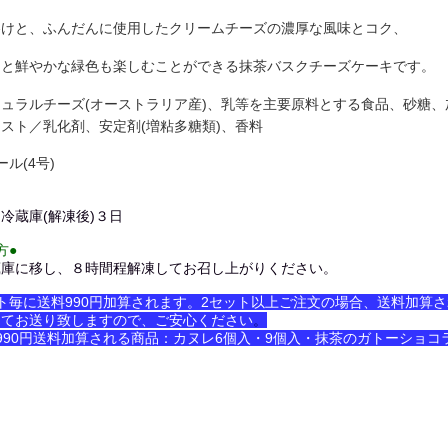
溶けと、ふんだんに使用したクリームチーズの濃厚な風味とコク、
さと鮮やかな緑色も楽しむことができる抹茶バスクチーズケーキです。
ュラルチーズ(オーストラリア産)、乳等を主要原料とする食品、砂糖
スト／乳化剤、安定剤(増粘多糖類)、香料
ル(4号)
冷蔵庫(解凍後)３日
方●
蔵庫に移し、８時間程解凍してお召し上がりください。
ト毎に送料990円加算されます。2セット以上ご注文の場合、送料加算
にてお送り致しますので、ご安心ください
。
990円送料加算される商品：カヌレ6個入・9個入・抹茶のガトーショ