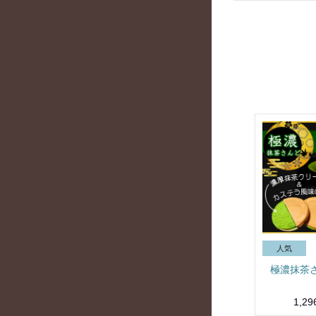
極濃抹茶
1,2