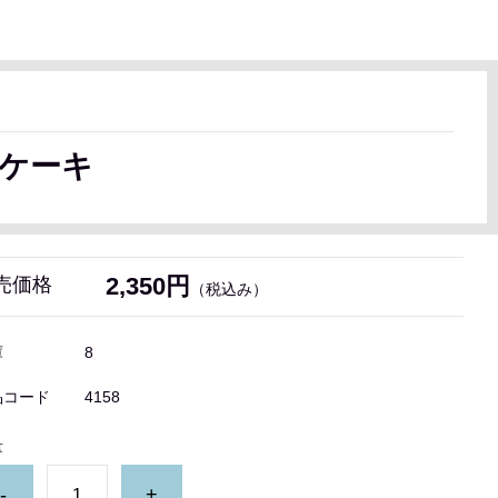
ケーキ
2,350円
売価格
（税込み）
庫
8
品コード
4158
量
-
+