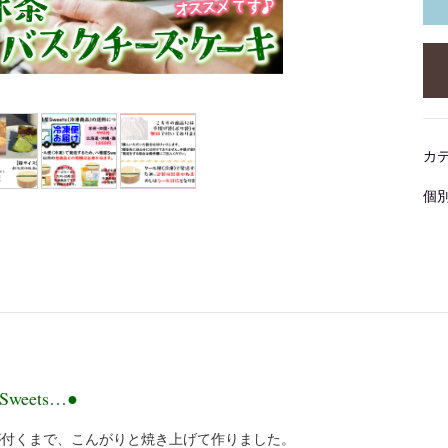
カ
個
aSweets…●
が付くまで、こんがりと焼き上げて作りました。