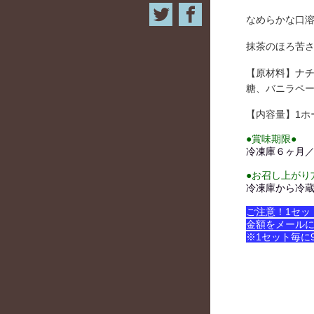
なめらかな口
抹茶のほろ苦
【原材料】ナチ
糖、バニラペー
【内容量】1ホー
●賞味期限●
冷凍庫６ヶ月／
●お召し上がり
冷凍庫から冷
ご注意！1セッ
金額をメール
※1セット毎に