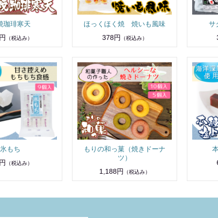
焼珈琲寒天
ほっくほく焼 焼いも風味
サ
8円
378円
（税込み）
（税込み）
氷もち
もりの和っ菓（焼きドーナ
ツ）
8円
（税込み）
1,188円
（税込み）