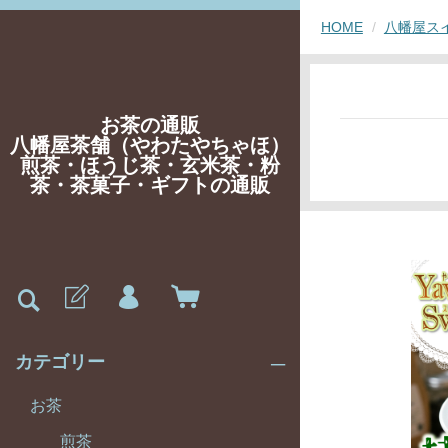
HOME
八幡屋スイ
お茶の通販
八幡屋茶舗（やわたやちゃほ）
煎茶・ほうじ茶・玄米茶・粉
茶・茶菓子・ギフトの通販
カテゴリー
お茶
煎茶