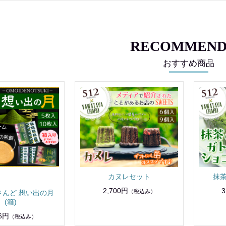
RECOMMEND
おすすめ商品
カヌレセット
抹
2,700円
3
（税込み）
さんど 想い出の月
(箱)
96円
（税込み）