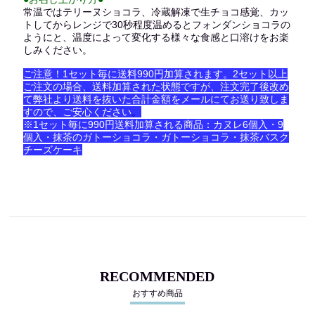
常温ではテリーヌショコラ、冷蔵解凍で生チョコ感覚、カッ
トしてからレンジで30秒程度温めるとフォンダンショコラの
ようにと、温度によって変化する様々な食感と口溶けをお楽
しみください。
ご注意！1セット毎に送料990円加算されます。2セット以上
ご注文の場合、送料加算された状態ですが、注文完了後改め
て弊社より送料を抜いた合計金額をメールにてお送り致しま
すので、ご安心ください
。
※1セット毎に990円送料加算される商品：カヌレ6個入・9
個入・抹茶のガトーショコラ・ガトーショコラ・抹茶バスク
チーズケーキ
RECOMMENDED
おすすめ商品