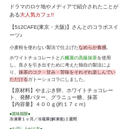
ドラマのロケ地やメディアで紹介されたことが
ある
大人気カフェ!!
【512CAFE(東京・大阪)】さんとのコラボスイ
ーツ♪
小麦粉を使わない製法で仕上げた
なめらか食感
。
ホワイトチョコレートと
八幡屋の高級抹茶
を使用
し、良さを引き出すために考えた独自の製法によ
り、
抹茶のコク・甘み・苦味をそれぞれ楽しんでい
ただける
ガトーショコラにしました。
【原材料】やまぶき卵、ホワイトチョコレー
ト、発酵バター、グラニュー糖、抹茶
【内容量】４００ｇ(約１７ｃｍ)
●賞味期限●
冷凍庫１ヶ月／冷蔵庫(解凍後)２週間
●お召し上がり方●