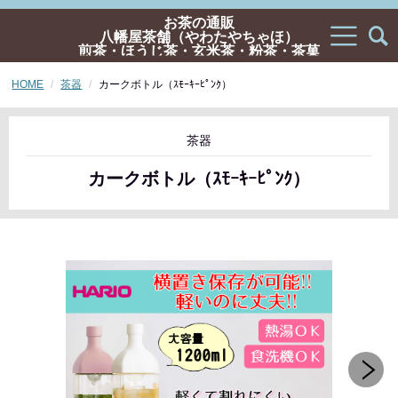
お茶の通販
八幡屋茶舗（やわたやちゃほ）
煎茶・ほうじ茶・玄米茶・粉茶・茶菓
子・ギフトの通販
HOME
茶器
カークボトル（ｽﾓｰｷｰﾋﾟﾝｸ）
茶器
カークボトル（ｽﾓｰｷｰﾋﾟﾝｸ）